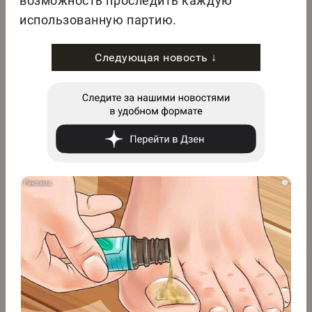
возможность проследить каждую
использованную партию.
Следующая новость ↓
i