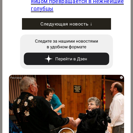
яйцом превращается в нежнейшие
голубцы
Следующая новость ↓
i