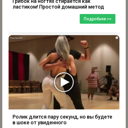
Грибок на ногтях стирается как
ластиком! Простой домашний метод
Подробнее >>
i
Ролик длится пару секунд, но вы будете
в шоке от увиденного