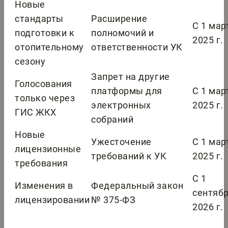
Новые
стандарты
Расширение
С 1 мар
подготовки к
полномочий и
2025 г.
отопительному
ответственности УК
сезону
Запрет на другие
Голосования
платформы для
С 1 мар
только через
электронных
2025 г.
ГИС ЖКХ
собраний
Новые
Ужесточение
С 1 мар
лицензионные
требований к УК
2025 г.
требования
С 1
Изменения в
Федеральный закон
сентяб
лицензировании
№ 375-ФЗ
2026 г.