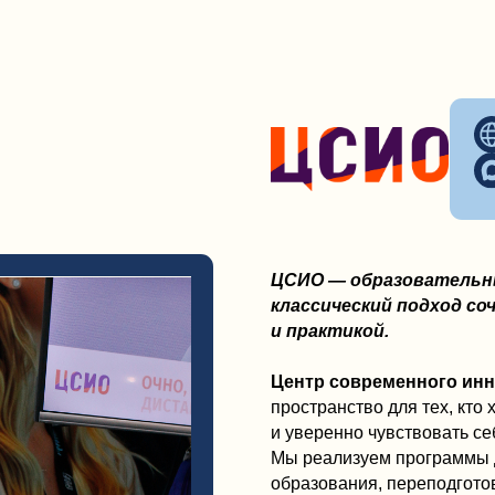
и уверенно чувствовать себя в быстро 
Мы реализуем программы дополнительно
образования, переподготовки и повышен
общеобразовательные направления для д
ЦСИО помогает получать знания, которы
в работе и жизни. Среди востребованн
по психологии
, а также
программы по ди
обучение строится через практику и реа
Преимущества ЦСИО:
— онлайн-формат: удобно учиться из люб
— занятия в живом формате с преподава
лекций
— практика, кейсы и разбор реальных си
— поддержка преподавателей и кураторо
— документы об обучении установленног
Здесь образование перестаёт быть форм
историей роста. Мы объединяем опыт, зн
к большему.