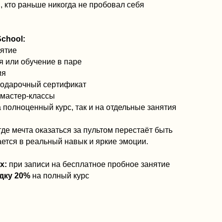
на бесплатное пробное занятие
лный курс
го поколения, где
современными технологиями
 образования (ЦСИО)
— это
ться, осваивать новые навыки