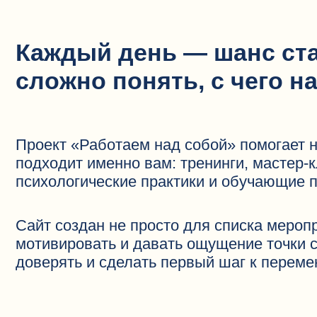
ложно понять, с чего начать
оект «Работаем над собой» помогает найти напр
дходит именно вам: тренинги, мастер-классы, ле
ихологические практики и обучающие программы
йт создан не просто для списка мероприятий, а 
тивировать и давать ощущение точки старта: зде
верять и сделать первый шаг к переменам.