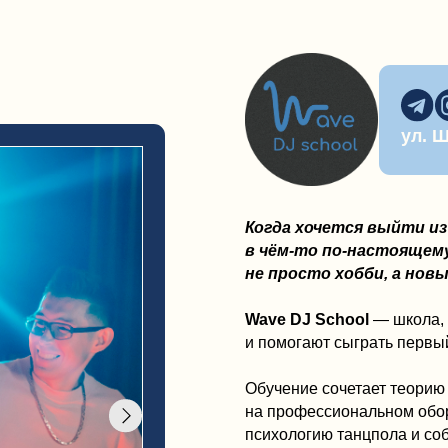
не просто хобби, а новым способом
Wave DJ School
— школа, где с нуля обу
и помогают сыграть первый сет уже чере
Обучение сочетает теорию и практику: у
на профессиональном оборудовании, уча
психологию танцпола и собирать собств
Формат подойдёт даже тем, кто раньше н
в музыке.
Преимущества Wave DJ School:
— бесплатное пробное занятие
— индивидуальные занятия или обучение
— удобный график обучения
— возможность подарить подарочный се
— комьюнити, вечеринки и мастер-класс
— можно записаться как на полноценный 
Wave DJ School
— место, где мечта оказ
«когда-нибудь» и превращается в реальн