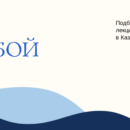
Подборка тренин
лекций и психол
в Казани