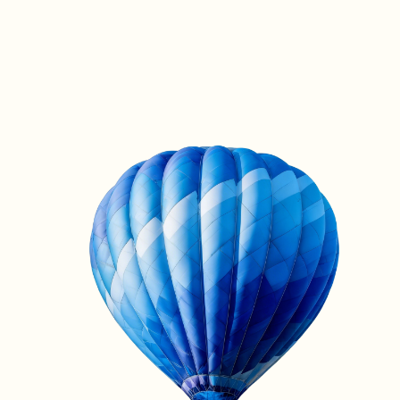
с
Пр
по
пс
Са
мо
до