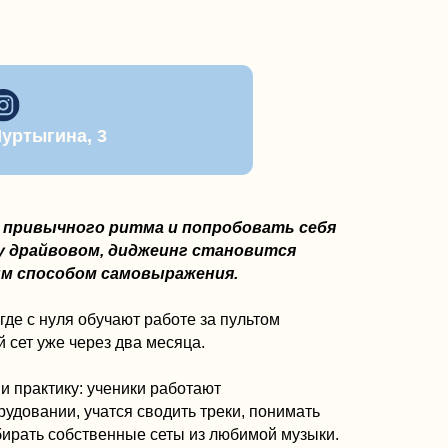
 самовыражения.
чают работе за пультом
з два месяца.
ченики работают
тся сводить треки, понимать
енные сеты из любимой музыки.
икогда не пробовал себя
 в паре
ртификат
ы
курс, так и на отдельные занятия
аться за пультом перестаёт быть
ый навык и яркие эмоции.