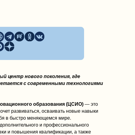
меняющемся мире.
го и профессионального
ия квалификации, а также
етей, подростков и взрослых.
е действительно применяются
ых направлений —
курсы
зайну
для подростков и детей, где
льные задания.
ого города
телем, без записей и шаблонных
туаций
в на протяжении обучения
о образца
альностью и становится личной
ания и людей, которые стремятся