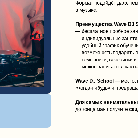
Для самых внимательных:
при записи 
до конца мая получите
скидку 20%
на по
ЦСИО — образовательный центр ново
классический подход сочетается с 
и практикой.
Центр современного инновационного
пространство для тех, кто хочет развива