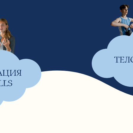
ул. Шуртыгина, 3
Когда хочется выйти из привычного
в чём-то по-настоящему драйвовом