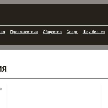
ика
Происшествия
Общество
Спорт
Шоу-бизнес
ИЯ
ад