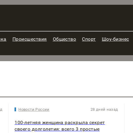
ика
Происшествия
Общество
Спорт
Шоу-бизнес
ад
Новости России
28 дней назад
100-летняя женщина раскрыла секрет
своего долголетия: всего 3 простые