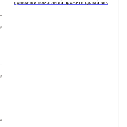
привычки помогли ей прожить целый век
ад
ад
ад