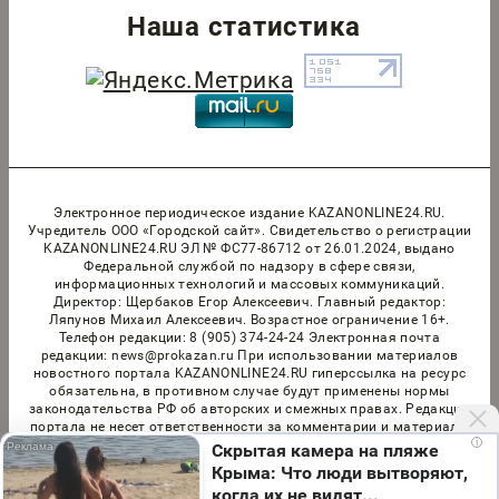
Наша статистика
Электронное периодическое издание KAZANONLINE24.RU.
Учредитель ООО «Городской сайт». Cвидетельство о регистрации
KAZANONLINE24.RU ЭЛ № ФС77-86712 от 26.01.2024, выдано
Федеральной службой по надзору в сфере связи,
информационных технологий и массовых коммуникаций.
Директор: Щербаков Егор Алексеевич. Главный редактор:
Ляпунов Михаил Алексеевич. Возрастное ограничение 16+.
Телефон редакции: 8 (905) 374-24-24 Электронная почта
редакции: news@prokazan.ru При использовании материалов
новостного портала KAZANONLINE24.RU гиперссылка на ресурс
обязательна, в противном случае будут применены нормы
законодательства РФ об авторских и смежных правах. Редакция
портала не несет ответственности за комментарии и материалы
i
пользователей, размещенные на сайте KAZANONLINE24.RU и его
Скрытая камера на пляже
субдоменах. Правила применения рекомендательных технологий
Крыма: Что люди вытворяют,
в виджетах рекламно-обменной сети
«СМИ2» (PDF)
,
«Sparrow»
когда их не видят...
(PDF)