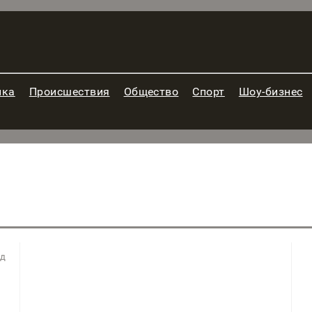
ика
Происшествия
Общество
Спорт
Шоу-бизнес
ад