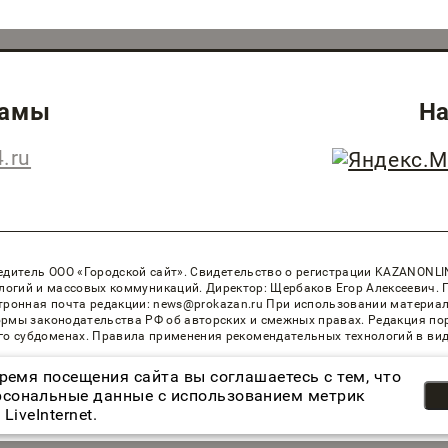
ламы
На
.ru
дитель ООО «Городской сайт». Cвидетельство о регистрации KAZANONLI
логий и массовых коммуникаций. Директор: Щербаков Егор Алексеевич. 
лектронная почта редакции: news@prokazan.ru При использовании матери
ормы законодательства РФ об авторских и смежных правах. Редакция по
го субдоменах. Правила применения рекомендательных технологий в ви
ремя посещения сайта вы соглашаетесь с тем, что
сональные данные с использованием метрик
Возрастная категория сайта 16+
LiveInternet.