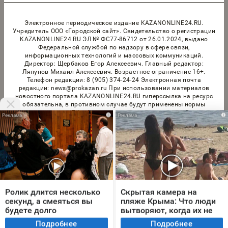
Электронное периодическое издание KAZANONLINE24.RU.
Учредитель ООО «Городской сайт». Cвидетельство о регистрации
KAZANONLINE24.RU ЭЛ № ФС77-86712 от 26.01.2024, выдано
Федеральной службой по надзору в сфере связи,
информационных технологий и массовых коммуникаций.
Директор: Щербаков Егор Алексеевич. Главный редактор:
Ляпунов Михаил Алексеевич. Возрастное ограничение 16+.
Телефон редакции: 8 (905) 374-24-24 Электронная почта
редакции: news@prokazan.ru При использовании материалов
новостного портала KAZANONLINE24.RU гиперссылка на ресурс
обязательна, в противном случае будут применены нормы
законодательства РФ об авторских и смежных правах. Редакция
i
i
портала не несет ответственности за комментарии и материалы
пользователей, размещенные на сайте KAZANONLINE24.RU и его
субдоменах. Правила применения рекомендательных технологий
в виджетах рекламно-обменной сети
«СМИ2» (PDF)
,
«Sparrow»
(PDF)
Мы используем cookie. Во время посещения сайта
© 2026 «kazanonline24.ru» | Все права защищены
вы соглашаетесь с тем, что мы обрабатываем
Ролик длится несколько
Скрытая камера на
ваши персональные данные с использованием
секунд, а смеяться вы
пляже Крыма: Что люди
Возрастная категория сайта 16+
метрик Яндекс Метрика, top.mail.ru, LiveInternet.
будете долго
вытворяют, когда их не
Политика конфиденциальности
видят...
Я согласен
Подробнее
Подробнее