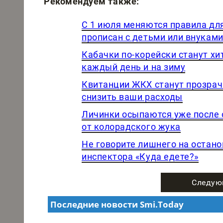
Рекомендуем также:
С 1 июля меняются правила для
прописан с детьми или внукам
Кабачки по-корейски станут хит
каждый день и на зиму
Квитанции ЖКХ станут прозрачн
снизить ваши расходы
Личинки осыпаются уже после 
от колорадского жука
Не говорите лишнего на остано
инспектора «Куда едете?»
Следую