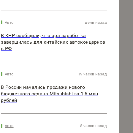
Авто
день назад
В КНР сообщили, что эра заработка
завершилась для китайских автоконцернов
в РФ
Авто
19 часов назад
В России начались продажи нового
бюджетного седана Mitsubishi за 1,6 млн
рублей
Авто
8 часов назад