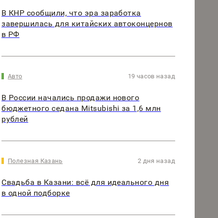
В КНР сообщили, что эра заработка
завершилась для китайских автоконцернов
в РФ
Авто
19 часов назад
В России начались продажи нового
бюджетного седана Mitsubishi за 1,6 млн
рублей
Полезная Казань
2 дня назад
Свадьба в Казани: всё для идеального дня
в одной подборке