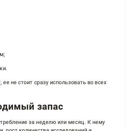
м;
ки.
 ее не стоит сразу использовать во всех
ходимый запас
требление за неделю или месяц. К нему
и, рост количества исследований и