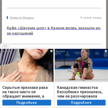
Новости Казани
6 часов назад
Кафе «Шаурма шоп» в Казани вновь закрыли из-
за нарушений
i
i
Авто
6 часов назад
Авто компании Европы становятся оружейными:
Париж захотел выпускать БПЛА для Киева
Мы используем cookie. Во время посещения сайта
вы соглашаетесь с тем, что мы обрабатываем
Скрытые признаки рака:
Канадская гимнастка
ваши персональные данные с использованием
на такое никто не
Беззубенко призналась,
метрик Яндекс Метрика, top.mail.ru, LiveInternet.
обращает внимание, а
чем ее разочаровала
зря!
Москва
Я согласен
Подробнее
Подробнее