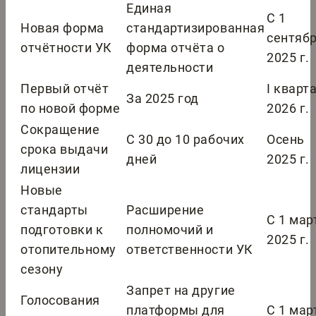
Единая
С 1
Новая форма
стандартизированная
сентяб
отчётности УК
форма отчёта о
2025 г.
деятельности
Первый отчёт
I кварт
За 2025 год
по новой форме
2026 г.
Сокращение
С 30 до 10 рабочих
Осень
срока выдачи
дней
2025 г.
лицензии
Новые
стандарты
Расширение
С 1 мар
подготовки к
полномочий и
2025 г.
отопительному
ответственности УК
сезону
Запрет на другие
Голосования
платформы для
С 1 мар