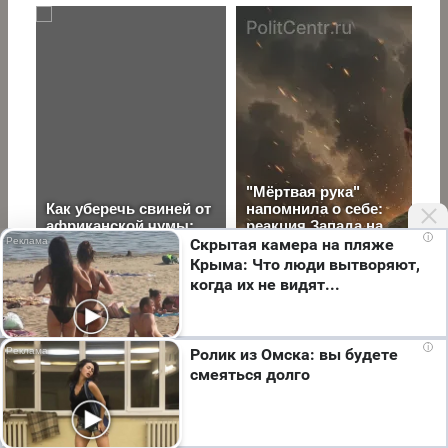
i
Скрытая камера на пляже
Крыма: Что люди вытворяют,
когда их не видят...
Авто
5 часов назад
Мы используем cookie. Во время посещения сайта
i
Ролик из Омска: вы будете
Как понять, что вас
вы соглашаетесь с тем, что мы обрабатываем
смеяться долго
ваши персональные данные с использованием
обманули при замене
метрик Яндекс Метрика, top.mail.ru, LiveInternet.
Я согласен
масла: тест за 500 км