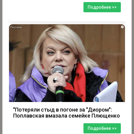
Подробнее >>
i
"Потеряли стыд в погоне за "Диором":
Поплавская вмазала семейке Плющенко
Подробнее >>