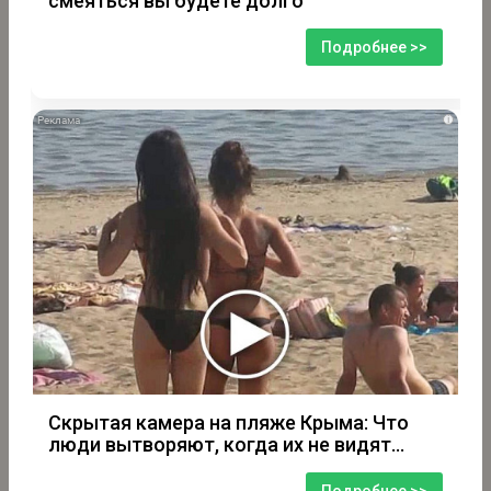
смеяться вы будете долго
Подробнее >>
i
Скрытая камера на пляже Крыма: Что
люди вытворяют, когда их не видят...
Подробнее >>