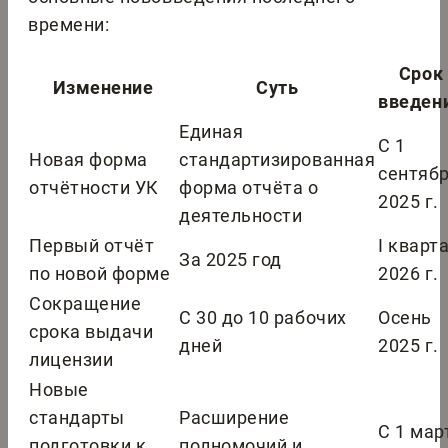
времени:
Срок
Изменение
Суть
введен
Единая
С 1
Новая форма
стандартизированная
сентяб
отчётности УК
форма отчёта о
2025 г.
деятельности
Первый отчёт
I кварт
За 2025 год
по новой форме
2026 г.
Сокращение
С 30 до 10 рабочих
Осень
срока выдачи
дней
2025 г.
лицензии
Новые
стандарты
Расширение
С 1 мар
подготовки к
полномочий и