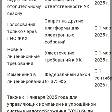
2025 г.
отопительному
ответственности УК
сезону
Запрет на другие
Голосования
платформы для
С 1 мар
только через
электронных
2025 г.
ГИС ЖКХ
собраний
Новые
Ужесточение
С 1 мар
лицензионные
требований к УК
2025 г.
требования
С 1
Изменения в
Федеральный закон
сентяб
лицензировании
№ 375-ФЗ
2026 г.
Также с 1 января 2025 года для
управляющих компаний на упрощённой
системе налогообложения (УСН) были