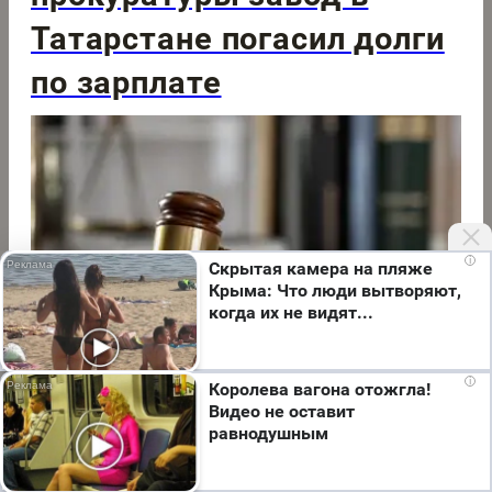
Татарстане погасил долги
по зарплате
i
Скрытая камера на пляже
Крыма: Что люди вытворяют,
когда их не видят...
Мы используем cookie. Во время посещения сайта
i
Королева вагона отожгла!
вы соглашаетесь с тем, что мы обрабатываем
Видео не оставит
ваши персональные данные с использованием
равнодушным
метрик Яндекс Метрика, top.mail.ru, LiveInternet.
Авто
3 часа назад
Я согласен