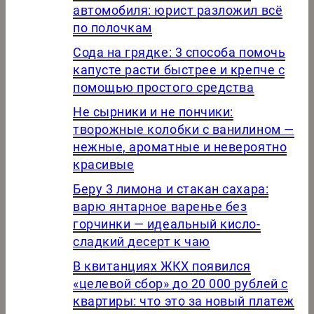
автомобиля: юрист разложил всё
по полочкам
Сода на грядке: 3 способа помочь
капусте расти быстрее и крепче с
помощью простого средства
Не сырники и не пончики:
творожные колобки с ванилином —
нежные, ароматные и невероятно
красивые
Беру 3 лимона и стакан сахара:
варю янтарное варенье без
горчинки — идеальный кисло-
сладкий десерт к чаю
В квитанциях ЖКХ появился
«целевой сбор» до 20 000 рублей с
квартиры: что это за новый платеж