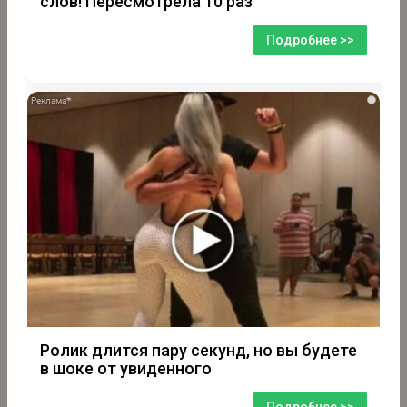
слов! Пересмотрела 10 раз
Подробнее >>
i
Ролик длится пару секунд, но вы будете
в шоке от увиденного