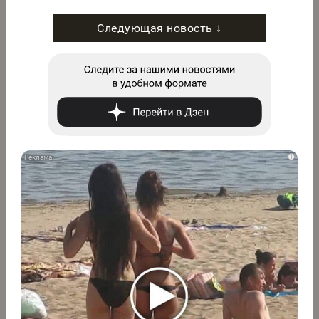
Следующая новость ↓
i