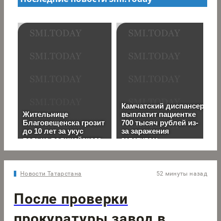
Новости Татарстана
52 минуты назад
После проверки
прокуратуры завод в