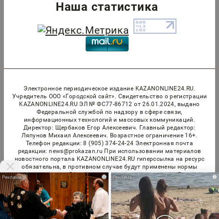
Наша статистика
Электронное периодическое издание KAZANONLINE24.RU.
Учредитель ООО «Городской сайт». Cвидетельство о регистрации
KAZANONLINE24.RU ЭЛ № ФС77-86712 от 26.01.2024, выдано
Федеральной службой по надзору в сфере связи,
информационных технологий и массовых коммуникаций.
Директор: Щербаков Егор Алексеевич. Главный редактор:
Ляпунов Михаил Алексеевич. Возрастное ограничение 16+.
Телефон редакции: 8 (905) 374-24-24 Электронная почта
редакции: news@prokazan.ru При использовании материалов
новостного портала KAZANONLINE24.RU гиперссылка на ресурс
обязательна, в противном случае будут применены нормы
законодательства РФ об авторских и смежных правах. Редакция
i
i
портала не несет ответственности за комментарии и материалы
пользователей, размещенные на сайте KAZANONLINE24.RU и его
субдоменах. Правила применения рекомендательных технологий
в виджетах рекламно-обменной сети
«СМИ2» (PDF)
,
«Sparrow»
(PDF)