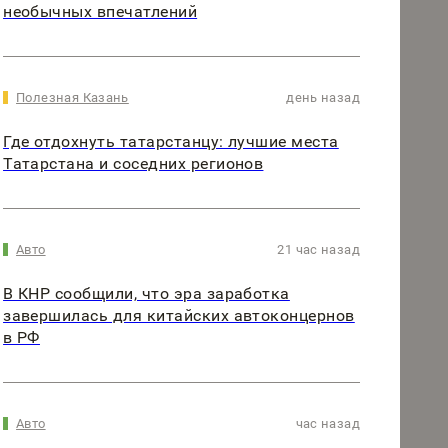
необычных впечатлений
Полезная Казань
день назад
Где отдохнуть татарстанцу: лучшие места
Татарстана и соседних регионов
Авто
21 час назад
В КНР сообщили, что эра заработка
завершилась для китайских автоконцернов
в РФ
Авто
час назад