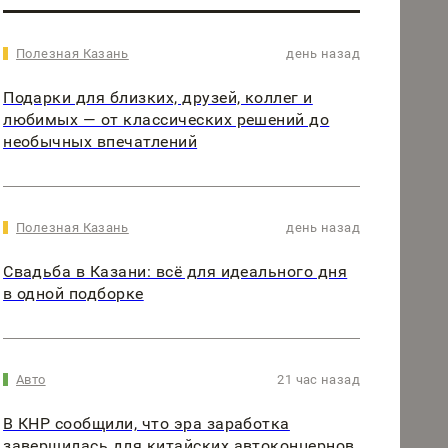
Полезная Казань
день назад
Подарки для близких, друзей, коллег и
любимых — от классических решений до
необычных впечатлений
Полезная Казань
день назад
Свадьба в Казани: всё для идеального дня
в одной подборке
Авто
21 час назад
В КНР сообщили, что эра заработка
завершилась для китайских автоконцернов