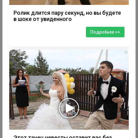
Ролик длится пару секунд, но вы будете
в шоке от увиденного
Подробнее >>
i
Этот танец невесты оставит вас без