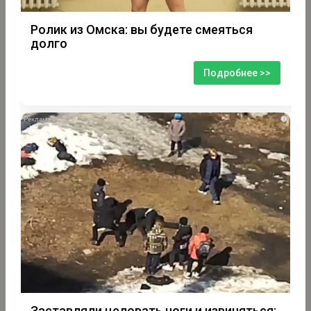
Ролик из Омска: вы будете смеяться
долго
Подробнее >>
i
Заставляли целовать ноги и извиняться: