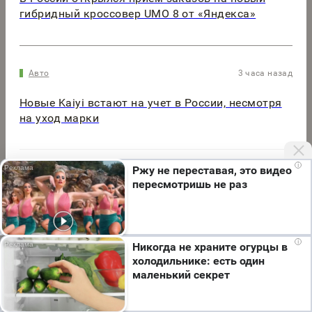
гибридный кроссовер UMO 8 от «Яндекса»
Авто
3 часа назад
Новые Kaiyi встают на учет в России, несмотря
на уход марки
i
Ржу не переставая, это видео
пересмотришь не раз
Мы используем cookie. Во время посещения сайта
i
Никогда не храните огурцы в
вы соглашаетесь с тем, что мы обрабатываем
холодильнике: есть один
ваши персональные данные с использованием
маленький секрет
метрик Яндекс Метрика, top.mail.ru, LiveInternet.
Я согласен