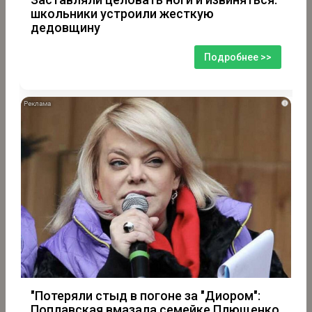
школьники устроили жесткую
дедовщину
Подробнее >>
i
"Потеряли стыд в погоне за "Диором":
Поплавская вмазала семейке Плющенко