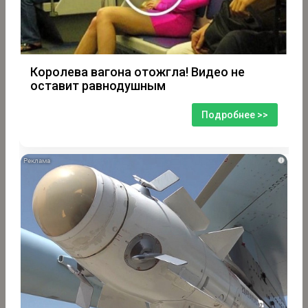
Королева вагона отожгла! Видео не
оставит равнодушным
Подробнее >>
i