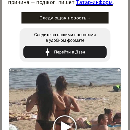
причина — поджог. пишет
Татар-информ
.
Следующая новость ↓
i