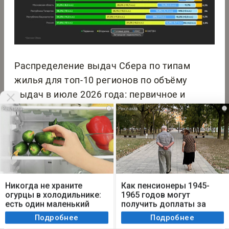
Распределение выдач Сбера по типам
жилья для топ-10 регионов по объёму
выдач в июле 2026 года: первичное и
вторичное жильё, загородная
i
i
недвижимость, нецелевой кредит под
залог недвижимости. Загородная
недвижимость включает в себя готовые
загородные дома и ИЖС. Данные
Мы используем cookie. Во время посещения сайта
округлены до десятых и отсортированы по
вы соглашаетесь с тем, что мы обрабатываем
Никогда не храните
Как пенсионеры 1945-
ваши персональные данные с использованием
доле первичной недвижимости в общем
огурцы в холодильнике:
1965 годов могут
метрик Яндекс Метрика, top.mail.ru, LiveInternet.
есть один маленький
получить доплаты за
объёме выдач по региону.
секрет
советский стаж
Я согласен
Подробнее
Подробнее