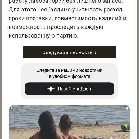
работу лаборатории без лишнего запаса.
Для этого необходимо учитывать расход,
сроки поставки, совместимость изделий и
возможность проследить каждую
использованную партию.
Следующая новость ↓
i