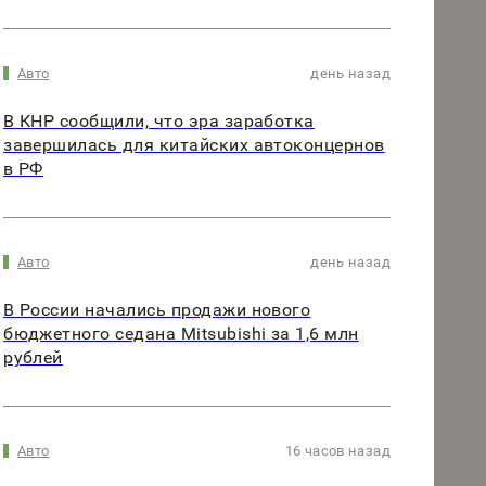
Авто
день назад
В КНР сообщили, что эра заработка
завершилась для китайских автоконцернов
в РФ
Авто
день назад
В России начались продажи нового
бюджетного седана Mitsubishi за 1,6 млн
рублей
Авто
16 часов назад