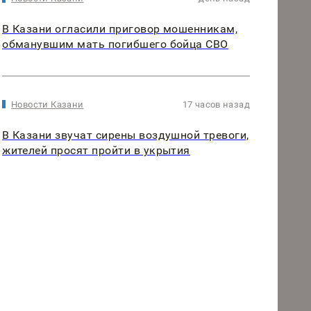
В Казани огласили приговор мошенникам,
обманувшим мать погибшего бойца СВО
Новости Казани
17 часов назад
В Казани звучат сирены воздушной тревоги,
жителей просят пройти в укрытия