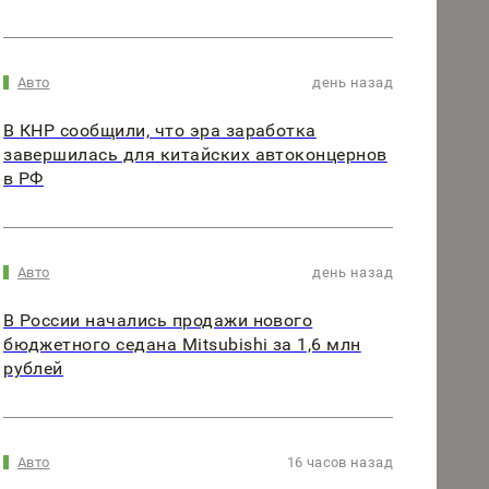
Авто
день назад
В КНР сообщили, что эра заработка
завершилась для китайских автоконцернов
в РФ
Авто
день назад
В России начались продажи нового
бюджетного седана Mitsubishi за 1,6 млн
рублей
Авто
16 часов назад