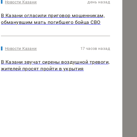
Новости Казани
день назад
В Казани огласили приговор мошенникам,
обманувшим мать погибшего бойца СВО
Новости Казани
17 часов назад
В Казани звучат сирены воздушной тревоги,
жителей просят пройти в укрытия