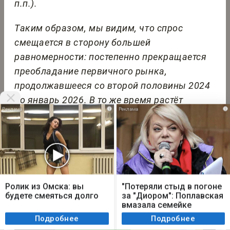
п.п.).
Таким образом, мы видим, что спрос
смещается в сторону большей
равномерности: постепенно прекращается
преобладание первичного рынка,
продолжавшееся со второй половины 2024
по январь 2026. В то же время растёт
i
i
востребованность сегментов жилья,
которые менее зависимы от льготного
финансирования.
Мы используем cookie. Во время посещения сайта
вы соглашаетесь с тем, что мы обрабатываем
Ролик из Омска: вы
"Потеряли стыд в погоне
ваши персональные данные с использованием
будете смеяться долго
за "Диором": Поплавская
метрик Яндекс Метрика, top.mail.ru, LiveInternet.
вмазала семейке
Плющенко
Я согласен
Подробнее
Подробнее