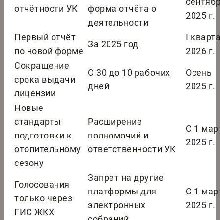
сентяб
отчётности УК
форма отчёта о
2025 г.
деятельности
Первый отчёт
I кварт
За 2025 год
по новой форме
2026 г.
Сокращение
С 30 до 10 рабочих
Осень
срока выдачи
дней
2025 г.
лицензии
Новые
стандарты
Расширение
С 1 мар
подготовки к
полномочий и
2025 г.
отопительному
ответственности УК
сезону
Запрет на другие
Голосования
платформы для
С 1 мар
только через
электронных
2025 г.
ГИС ЖКХ
собраний