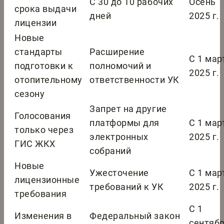
С 30 до 10 рабочих
Осень
срока выдачи
дней
2025 г.
лицензии
Новые
стандарты
Расширение
С 1 мар
подготовки к
полномочий и
2025 г.
отопительному
ответственности УК
сезону
Запрет на другие
Голосования
платформы для
С 1 мар
только через
электронных
2025 г.
ГИС ЖКХ
собраний
Новые
Ужесточение
С 1 мар
лицензионные
требований к УК
2025 г.
требования
С 1
Изменения в
Федеральный закон
сентяб