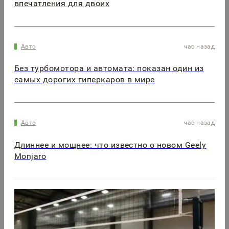
впечатления для двоих
Авто
час назад
Без турбомотора и автомата: показан один из
самых дорогих гиперкаров в мире
Авто
час назад
Длиннее и мощнее: что известно о новом Geely
Monjaro