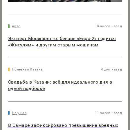
Авто
8 часов назад
Эксперт Моржаретто: бензин «Евро-2» годится
«Жигулям» и другим старым машинам
Полезная Казань
4 дня назад
Свадьба в Казани: всё для идеального дня в
одной подборке
Не у нас
11 часов назад
В Самаре зафиксировано превышение вредных