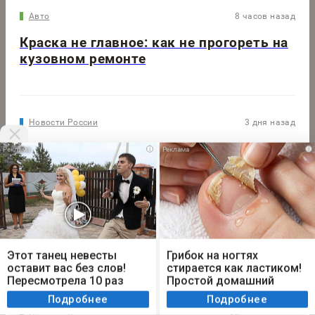
Авто
8 часов назад
Краска не главное: как не прогореть на
кузовном ремонте
Новости России
3 дня назад
i
i
Ипотека в июле 2026 года: коррекция после
рекордного июня и усиление вторички
Не у нас
11 часов назад
Мы используем cookie. Во время посещения сайта
вы соглашаетесь с тем, что мы обрабатываем
Этот танец невесты
Грибок на ногтях
В Самарской области столкнулись 2 лодки
ваши персональные данные с использованием
оставит вас без слов!
стирается как ластиком!
метрик Яндекс Метрика, top.mail.ru, LiveInternet.
Пересмотрела 10 раз
Простой домашний
метод
Я согласен
Подробнее
Подробнее