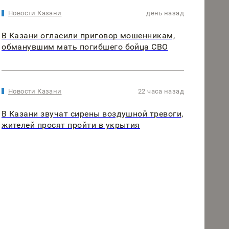
Новости Казани
день назад
В Казани огласили приговор мошенникам,
обманувшим мать погибшего бойца СВО
Новости Казани
22 часа назад
В Казани звучат сирены воздушной тревоги,
жителей просят пройти в укрытия