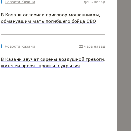
Новости Казани
день назад
В Казани огласили приговор мошенникам,
обманувшим мать погибшего бойца СВО
Новости Казани
22 часа назад
В Казани звучат сирены воздушной тревоги,
жителей просят пройти в укрытия