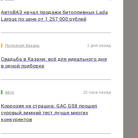
АвтоВАЗ начал продажи битопливных Lada
Largus по цене от 1 257 000 рублей
Полезная Казань
2 дня назад
Свадьба в Казани: всё для идеального дня
в одной подборке
Авто
22 часа назад
Коррозия не страшна: GAC GS8 прошел
суровый зимний тест лучше многих
конкурентов