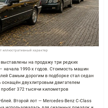
ит иллюстративный характер
е выставлены на продажу три редких
– начала 1990-х годов. Стоимость машин
ублей Самым дорогим в подборке стал седан
ль оснащён двухлитровым двигателем
 пробег 372 тысячи километров
ублей. Второй лот — Mercedes-Benz C-Class
на использовалась для сезонных поездок и