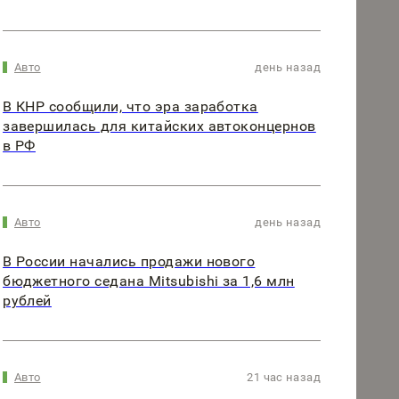
Авто
день назад
В КНР сообщили, что эра заработка
завершилась для китайских автоконцернов
в РФ
Авто
день назад
В России начались продажи нового
бюджетного седана Mitsubishi за 1,6 млн
рублей
Авто
21 час назад