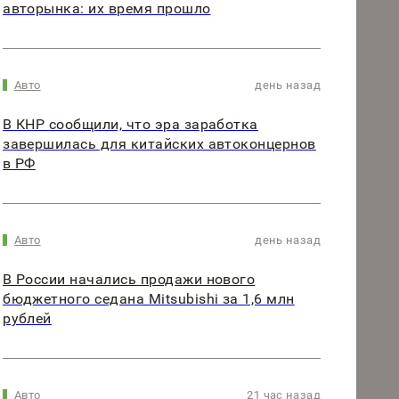
авторынка: их время прошло
Авто
день назад
В КНР сообщили, что эра заработка
завершилась для китайских автоконцернов
в РФ
Авто
день назад
В России начались продажи нового
бюджетного седана Mitsubishi за 1,6 млн
рублей
Авто
21 час назад