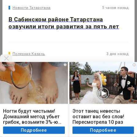
Новости Татарстана
5 часов назад
В Сабинском районе Татарстана
озвучили итоги развития за пять лет
Полезная Казань
3 дня назад
i
i
Свадьба в Казани: всё для идеального дня в
одной подборке
Авто
5 часов назад
Мы используем cookie. Во время посещения сайта
вы соглашаетесь с тем, что мы обрабатываем
Ногти будут чистыми!
Этот танец невесты
Новейший BMW X5: обновленный фирменный
ваши персональные данные с использованием
Домашний метод убьет
оставит вас без слов!
дизайн и 5 вариантов силовой установки
метрик Яндекс Метрика, top.mail.ru, LiveInternet.
грибок, возьмите 3%-ю…
Пересмотрела 10 раз
Я согласен
Подробнее
Подробнее