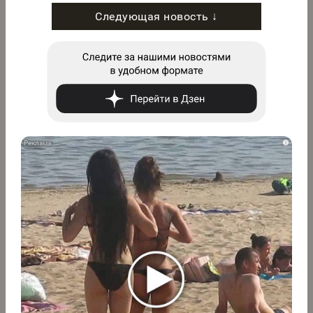
Следующая новость ↓
i