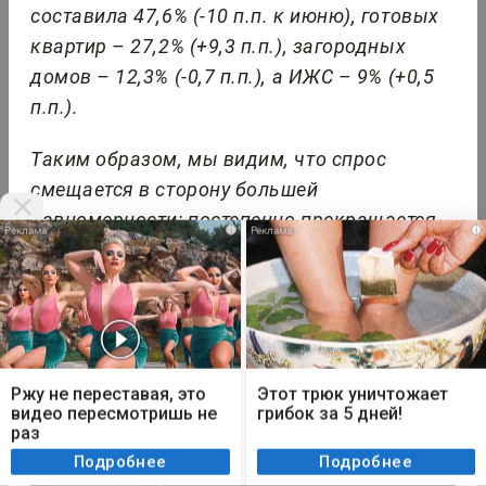
составила 47,6% (-10 п.п. к июню), готовых
квартир – 27,2% (+9,3 п.п.), загородных
домов – 12,3% (-0,7 п.п.), а ИЖС – 9% (+0,5
п.п.).
Таким образом, мы видим, что спрос
смещается в сторону большей
равномерности: постепенно прекращается
i
i
преобладание первичного рынка,
продолжавшееся со второй половины 2024
по январь 2026. В то же время растёт
востребованность сегментов жилья,
Мы используем cookie. Во время посещения сайта
которые менее зависимы от льготного
вы соглашаетесь с тем, что мы обрабатываем
Ржу не переставая, это
Этот трюк уничтожает
финансирования.
ваши персональные данные с использованием
видео пересмотришь не
грибок за 5 дней!
метрик Яндекс Метрика, top.mail.ru, LiveInternet.
раз
Я согласен
Подробнее
Подробнее