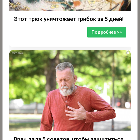
Этот трюк уничтожает грибок за 5 дней!
Подробнее >>
i
Врач дала 5 советов, чтобы защититься