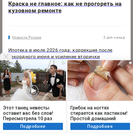
Краска не главное: как не прогореть на
кузовном ремонте
Новости России
3 дня назад
Ипотека в июле 2026 года: коррекция после
рекордного июня и усиление вторички
i
i
Не у нас
12 часов назад
В Тольятти пенсионер обманул мошенников с
помощью газет
Мы используем cookie. Во время посещения сайта
вы соглашаетесь с тем, что мы обрабатываем
Этот танец невесты
Грибок на ногтях
ваши персональные данные с использованием
оставит вас без слов!
стирается как ластиком!
метрик Яндекс Метрика, top.mail.ru, LiveInternet.
Пересмотрела 10 раз
Простой домашний
метод
Я согласен
Подробнее
Подробнее
Не у нас
12 часов назад