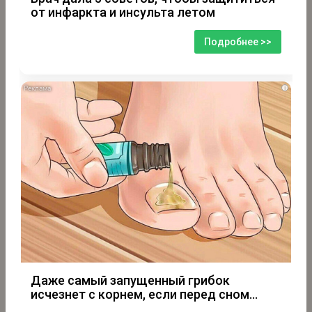
от инфаркта и инсульта летом
Подробнее >>
i
Даже самый запущенный грибок
исчезнет с корнем, если перед сном…