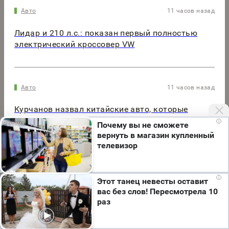
Авто
11 часов назад
Лидар и 210 л.с.: показан первый полностью
электрический кроссовер VW
Авто
11 часов назад
Курчанов назвал китайские авто, которые
труднее всего угнать
i
Почему вы не сможете
вернуть в магазин купленный
телевизор
Мы используем cookie. Во время посещения сайта
i
Этот танец невесты оставит
вы соглашаетесь с тем, что мы обрабатываем
вас без слов! Пересмотрела 10
ваши персональные данные с использованием
раз
метрик Яндекс Метрика, top.mail.ru, LiveInternet.
Я согласен