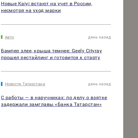
Новые Kaiyi встают на учет в России,
несмотря на уход марки
Авто
день назад
Бампер злее, крыша темнее: Geely Cityray
прошел рестайлинг и готовится к старту
Новости Татарстана
день назад
С работы — в наручниках: по делу о взятке
задержали замглавы «Банка Татарстан»