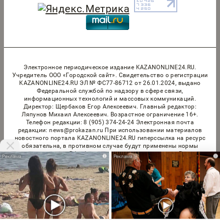
Электронное периодическое издание KAZANONLINE24.RU.
Учредитель ООО «Городской сайт». Cвидетельство о регистрации
KAZANONLINE24.RU ЭЛ № ФС77-86712 от 26.01.2024, выдано
Федеральной службой по надзору в сфере связи,
информационных технологий и массовых коммуникаций.
Директор: Щербаков Егор Алексеевич. Главный редактор:
Ляпунов Михаил Алексеевич. Возрастное ограничение 16+.
Телефон редакции: 8 (905) 374-24-24 Электронная почта
редакции: news@prokazan.ru При использовании материалов
новостного портала KAZANONLINE24.RU гиперссылка на ресурс
обязательна, в противном случае будут применены нормы
законодательства РФ об авторских и смежных правах. Редакция
i
i
портала не несет ответственности за комментарии и материалы
пользователей, размещенные на сайте KAZANONLINE24.RU и его
субдоменах. Правила применения рекомендательных технологий
в виджетах рекламно-обменной сети
«СМИ2» (PDF)
,
«Sparrow»
(PDF)
Мы используем cookie. Во время посещения сайта