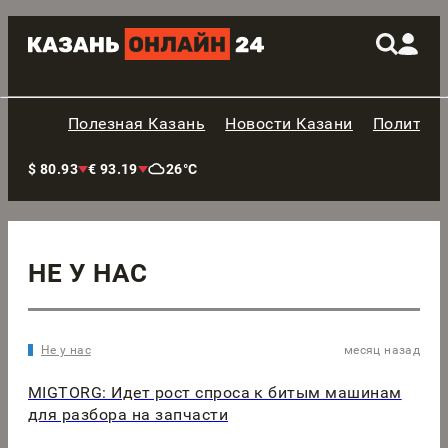
Полезная Казань
Новости Казани
Политик
$ 80.93
€ 93.19
26°C
НЕ У НАС
Не у нас
месяц назад
MIGTORG: Идет рост спроса к битым машинам
для разбора на запчасти