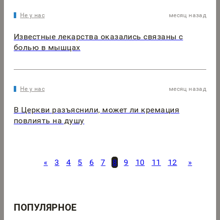
Не у нас
месяц назад
Известные лекарства оказались связаны с
болью в мышцах
Не у нас
месяц назад
В Церкви разъяснили, может ли кремация
повлиять на душу
«
3
4
5
6
7
8
9
10
11
12
»
ПОПУЛЯРНОЕ