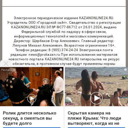
Электронное периодическое издание KAZANONLINE24.RU.
Учредитель ООО «Городской сайт». Cвидетельство о регистрации
KAZANONLINE24.RU ЭЛ № ФС77-86712 от 26.01.2024, выдано
Федеральной службой по надзору в сфере связи,
информационных технологий и массовых коммуникаций.
Директор: Щербаков Егор Алексеевич. Главный редактор:
Ляпунов Михаил Алексеевич. Возрастное ограничение 16+.
Телефон редакции: 8 (905) 374-24-24 Электронная почта
редакции: news@prokazan.ru При использовании материалов
новостного портала KAZANONLINE24.RU гиперссылка на ресурс
обязательна, в противном случае будут применены нормы
законодательства РФ об авторских и смежных правах. Редакция
i
i
портала не несет ответственности за комментарии и материалы
пользователей, размещенные на сайте KAZANONLINE24.RU и его
субдоменах. Правила применения рекомендательных технологий
в виджетах рекламно-обменной сети
«СМИ2» (PDF)
,
«Sparrow»
(PDF)
Мы используем cookie. Во время посещения сайта
© 2026 «kazanonline24.ru» | Все права защищены
вы соглашаетесь с тем, что мы обрабатываем
Ролик длится несколько
Скрытая камера на
ваши персональные данные с использованием
секунд, а смеяться вы
пляже Крыма: Что люди
Возрастная категория сайта 16+
метрик Яндекс Метрика, top.mail.ru, LiveInternet.
будете долго
вытворяют, когда их не
Политика конфиденциальности